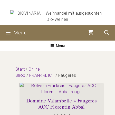
Zum
Inhalt
springen
Menu
Menu
Start
/
Online-
Shop
/
FRANKREICH
/ Faugères
Domaine Valambelle » Faugeres
AOC Florentin Abbal