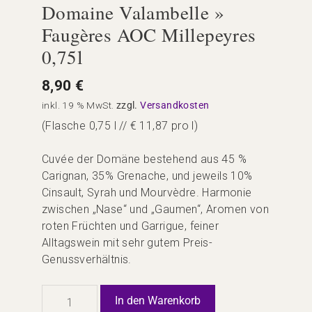
Domaine Valambelle »
Faugères AOC Millepeyres
0,75l
8,90
€
inkl. 19 % MwSt.
zzgl.
Versandkosten
(Flasche 0,75 l // € 11,87 pro l)
Cuvée der Domäne bestehend aus 45 %
Carignan, 35% Grenache, und jeweils 10%
Cinsault, Syrah und Mourvèdre. Harmonie
zwischen „Nase“ und „Gaumen“, Aromen von
roten Früchten und Garrigue, feiner
Alltagswein mit sehr gutem Preis-
Genussverhältnis.
Domaine
In den Warenkorb
Valambelle