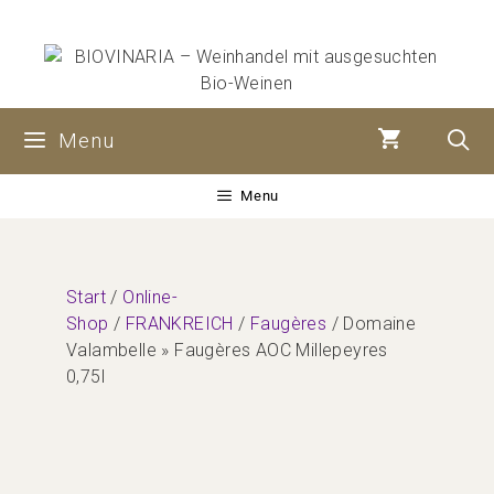
Zum
Inhalt
springen
Menu
Menu
Start
/
Online-
Shop
/
FRANKREICH
/
Faugères
/ Domaine
Valambelle » Faugères AOC Millepeyres
0,75l