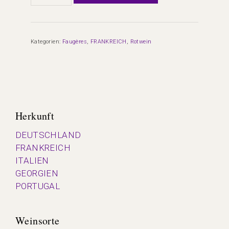
»
Faugères
AOC
Kategorien:
Faugères
,
FRANKREICH
,
Rotwein
Millepeyres
0,75l
Menge
Herkunft
DEUTSCHLAND
FRANKREICH
ITALIEN
GEORGIEN
PORTUGAL
Weinsorte