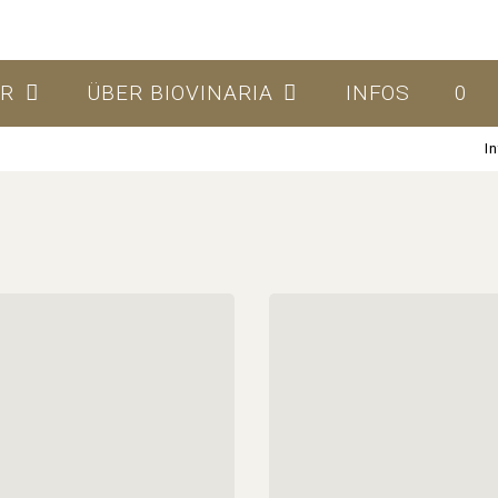
ER
ÜBER BIOVINARIA
INFOS
0
I