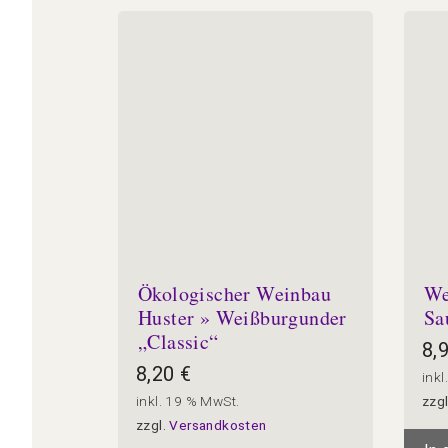
Ökologischer Weinbau
We
Huster » Weißburgunder
Sa
„Classic“
8,
8,20
€
inkl
inkl. 19 % MwSt.
zzg
zzgl.
Versandkosten