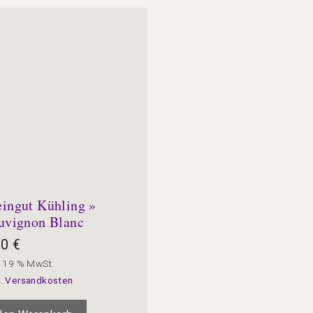
ingut Kühling »
uvignon Blanc
90
€
. 19 % MwSt.
l.
Versandkosten