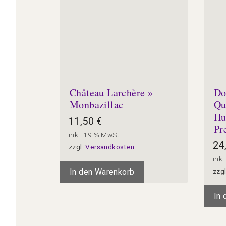
Château Larchère »
Do
Monbazillac
Qu
Hu
11,50
€
Pr
inkl. 19 % MwSt.
24
zzgl.
Versandkosten
inkl
In den Warenkorb
zzg
In