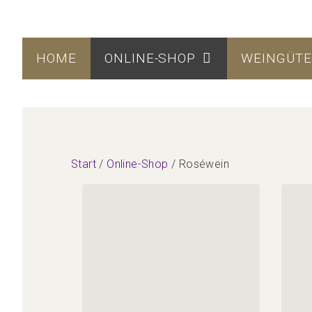
HOME
ONLINE-SHOP
WEINGÜT
Start
/
Online-Shop
/ Roséwein