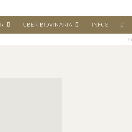
ER
ÜBER BIOVINARIA
INFOS
0
I