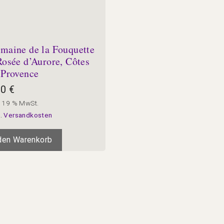
maine de la Fouquette
Rosée d’Aurore, Côtes
 Provence
20
€
. 19 % MwSt.
l.
Versandkosten
 den Warenkorb