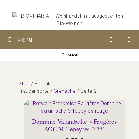
Zum
Inhalt
springen
Menu
Menu
Start
/ Produkt
Traubensorte /
Grenache
/ Seite 2
Domaine Valambelle » Faugères
AOC Millepeyres 0,75l