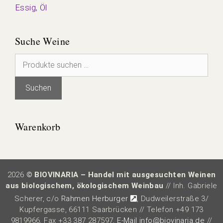
Essig, Öl
Suche Weine
Suchen
nach:
Suchen
Warenkorb
2026
© BIOVINARIA – Handel mit ausgesuchten Weinen
aus biologischem, ökologischem Weinbau
// Inh. Gabriele
Scherer, c/o
Rahmen Herburger
, Dudweilerstraße 3/
Kupfergasse, 66111 Saarbrücken // Telefon +49 173
9819966, Fax +33 387 287597,
E-Mail info@biovinaria.de
//