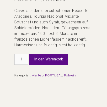
Cuvée aus den drei autochtonen Rebsorten
Aragonez, Touriga Nacional, Alicante
Bouschet und auch Syrah, gewachsen auf
Schieferböden. Nach dem Gärungsprozess
im Inox-Tank 10% noch 6 Monate in
französischen Eichenfässern nachgereift.
Harmonisch und fruchtig, nicht holzlastig.
Herdade
In den Warenkorb
dos
Lagos
Vinho
Kategorien:
Alentejo
,
PORTUGAL
,
Rotwein
Tinto
Menge