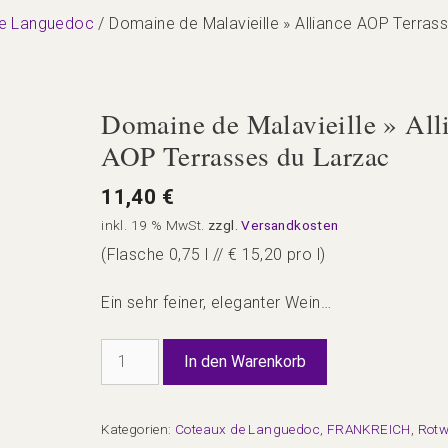
e Languedoc
/ Domaine de Malavieille » Alliance AOP Terras
Domaine de Malavieille » All
AOP Terrasses du Larzac
11,40
€
inkl. 19 % MwSt.
zzgl.
Versandkosten
(Flasche 0,75 l // € 15,20 pro l)
Ein sehr feiner, eleganter Wein…
Domaine
In den Warenkorb
de
Malavieille
»
Kategorien:
Coteaux de Languedoc
,
FRANKREICH
,
Rotw
Alliance