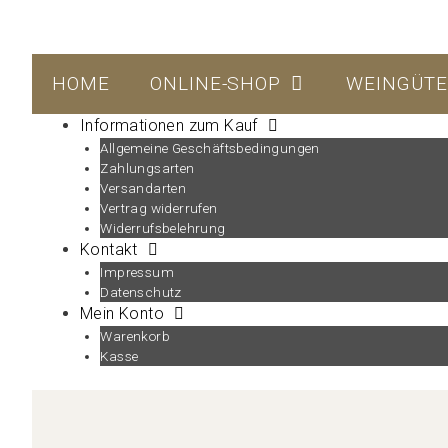
HOME
ONLINE-SHOP
WEINGÜT
Informationen zum Kauf
Allgemeine Geschäftsbedingungen
Zahlungsarten
Versandarten
Vertrag widerrufen
Widerrufsbelehrung
Kontakt
Impressum
Datenschutz
Mein Konto
Warenkorb
Kasse