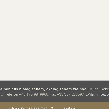
AOP
Terrasses
du
Larzac
Menge
einen aus biologischem, ökologischem Weinbau
// Inh. Gab
// Telefon +49 173 9819966, Fax +33 387 287597,
E-Mail info@b