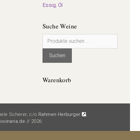
Essig, Öl
Suche Weine
Suchen
nach:
Suchen
Warenkorb
riele Scherer, c/o
Rahmen Herburger
,
iovinaria.de
// 2026